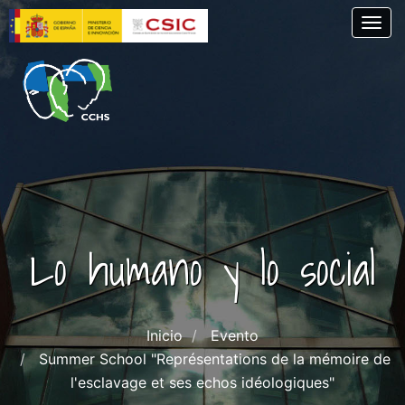
Pasar
Togg
al
contenido
principal
Lo humano y lo social
Inicio
Evento
Summer School "Représentations de la mémoire de
l'esclavage et ses echos idéologiques"