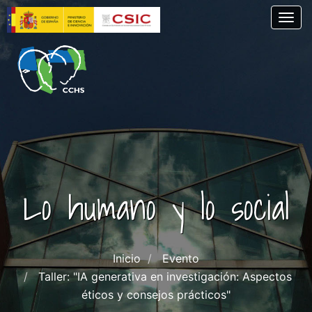
Pasar
Togg
al
contenido
principal
Lo humano y lo social
Inicio
Evento
Taller: "IA generativa en investigación: Aspectos
éticos y consejos prácticos"