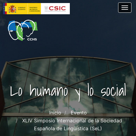
Pasar
Togg
al
contenido
principal
Lo humano y lo social
Inicio
Evento
XLIV Simposio Internacional de la Sociedad
Española de Lingüística (SeL)