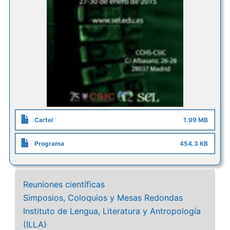
Cartel
1.99 MB
Programa
454.3 KB
Reuniones científicas
Simposios, Coloquios y Mesas Redondas
Instituto de Lengua, Literatura y Antropología
(ILLA)