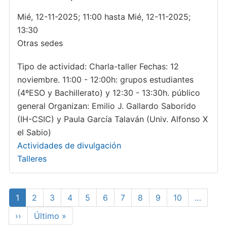
Mié, 12-11-2025; 11:00 hasta Mié, 12-11-2025;
13:30
Otras sedes
Tipo de actividad: Charla-taller Fechas: 12
noviembre. 11:00 - 12:00h: grupos estudiantes
(4ºESO y Bachillerato) y 12:30 - 13:30h. público
general Organizan: Emilio J. Gallardo Saborido
(IH-CSIC) y Paula García Talaván (Univ. Alfonso X
el Sabio)
Actividades de divulgación
Talleres
Paginación
Página
1
Page
2
Page
3
Page
4
Page
5
Page
6
Page
7
Page
8
Page
9
Page
10
…
actual
Siguiente
››
Última
Último »