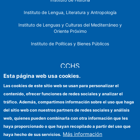
Instituto de Lengua, Literatura y Antropología
Instituto de Lenguas y Culturas del Mediterráneo y
Oriente Próximo
Instituto de Políticas y Bienes Públicos
CCHS
Esta página web usa cookies.
Sede electrónica CSIC
Las cookies de este sitio web se usan para personalizar el
contenido, ofrecer funciones de redes sociales y analizar el
Identidad institucional
tráfico. Además, compartimos información sobre el uso que haga
Información para proveedores
del sitio web con nuestros partners de redes sociales y análisis
web, quienes pueden combinarla con otra información que les
Ayudas FEDER
haya proporcionado o que hayan recopilado a partir del uso que
Organismos financiadores
Más información
haya hecho de sus servicios.