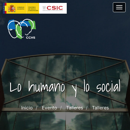
Pasar
Togg
al
contenido
principal
Lo humano y lo social
Inicio
Evento
Talleres
Talleres