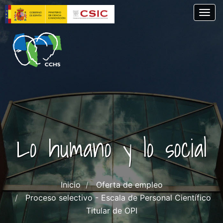
Pasar
Togg
al
contenido
principal
Lo humano y lo social
Inicio
Oferta de empleo
Proceso selectivo - Escala de Personal Científico
Titular de OPI