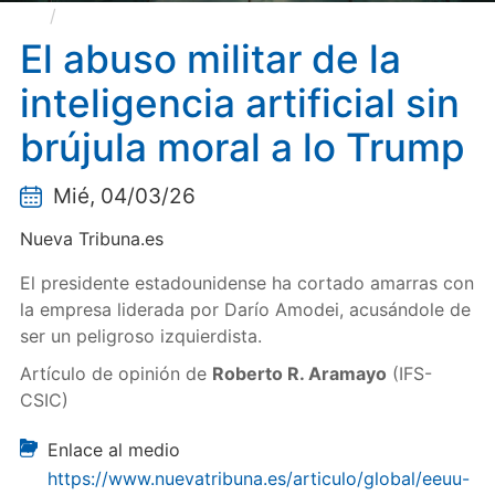
El abuso militar de la inteligencia artificial sin
brújula moral a lo Trump
El abuso militar de la
inteligencia artificial sin
brújula moral a lo Trump
Mié, 04/03/26
Nueva Tribuna.es
El presidente estadounidense ha cortado amarras con
la empresa liderada por Darío Amodei, acusándole de
ser un peligroso izquierdista.
Artículo de opinión de
Roberto R. Aramayo
(IFS-
CSIC)
Enlace al medio
https://www.nuevatribuna.es/articulo/global/eeuu-