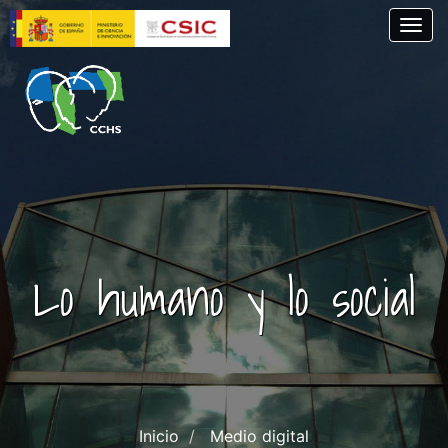
Pasar
Togg
al
contenido
principal
Lo humano y lo social
Inicio
Medio digital