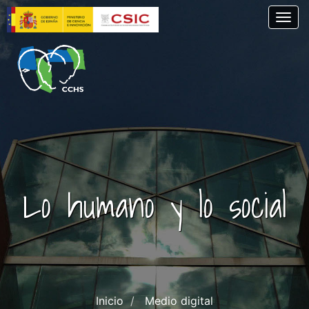
Pasar
Togg
al
contenido
principal
Lo humano y lo social
Inicio
Medio digital