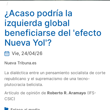
¿Acaso podría la izquierda global beneficiarse del
'efecto Nueva Yol'?
¿Acaso podría la
izquierda global
beneficiarse del 'efecto
Nueva Yol'?
Vie, 24/04/26
Nueva Tribuna.es
La dialéctica entre un pensamiento socialista de corte
republicano y el supremacismo de una tecno-
plutocracia belicista.
Artículo de opinión de
Roberto R. Aramayo
(IFS-
CSIC)
Enlace al medio