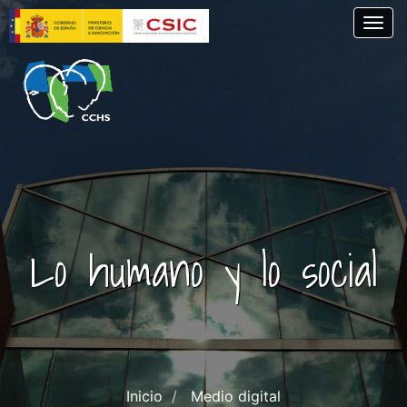
Pasar
Togg
al
contenido
principal
Lo humano y lo social
Inicio
Medio digital