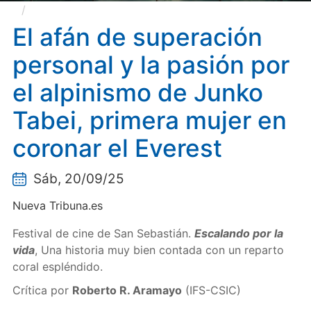
El afán de superación personal y la pasión por el
alpinismo de Junko Tabei, primera mujer en coronar el
El afán de superación
Everest
personal y la pasión por
el alpinismo de Junko
Tabei, primera mujer en
coronar el Everest
Sáb, 20/09/25
Nueva Tribuna.es
Festival de cine de San Sebastián.
Escalando por la
vida
, Una historia muy bien contada con un reparto
coral espléndido.
Crítica por
Roberto R. Aramayo
(IFS-CSIC)