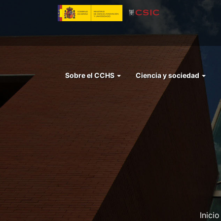
Pasar
al
contenido
principal
Menu
Sobre el CCHS
Ciencia y sociedad
left
cchs
Inicio