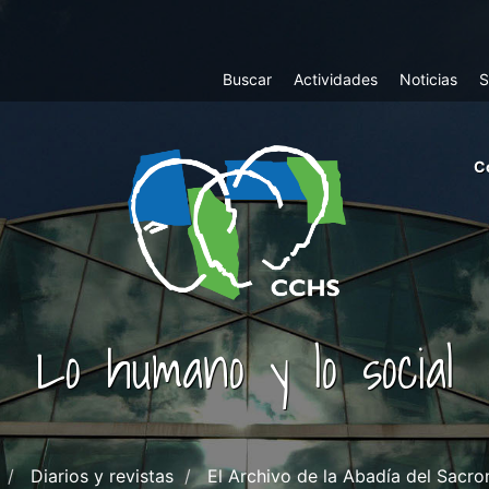
Top
Buscar
Actividades
Noticias
S
Menu
m
C
ri
cc
co
ab
Lo humano y lo social
Diarios y revistas
El Archivo de la Abadía del Sacr