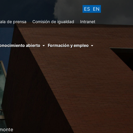
ES
EN
ala de prensa
Comisión de igualdad
Intranet
enu
onocimiento abierto
Formación y empleo
ght
hs
nocimiento
ierto
omonte