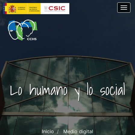
Pasar
Togg
al
contenido
principal
Lo humano y lo social
Inicio
Medio digital