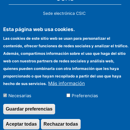
Sede electrónica CSIC
Identidad institucional
Esta página web usa cookies.
Información para proveedores
Las cookies de este sitio web se usan para personalizar el
contenido, ofrecer funciones de redes sociales y analizar el tráfico.
Ayudas FEDER
Además, compartimos información sobre el uso que haga del sitio
Organismos financiadores
web con nuestros partners de redes sociales y análisis web,
quienes pueden combinarla con otra información que les haya
Contacto
proporcionado o que hayan recopilado a partir del uso que haya
Cómo llegar
Más información
hecho de sus servicios.
Necesarias
Preferencias
©Copyright 2026 Todos los derechos reservados
Guardar preferencias
Aceptar todas
Rechazar todas
Revocar consentimi