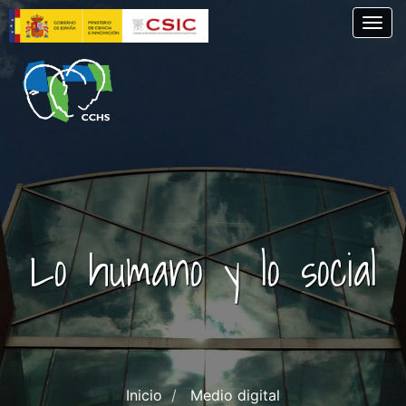
Pasar
Togg
al
contenido
principal
Lo humano y lo social
Inicio
Medio digital