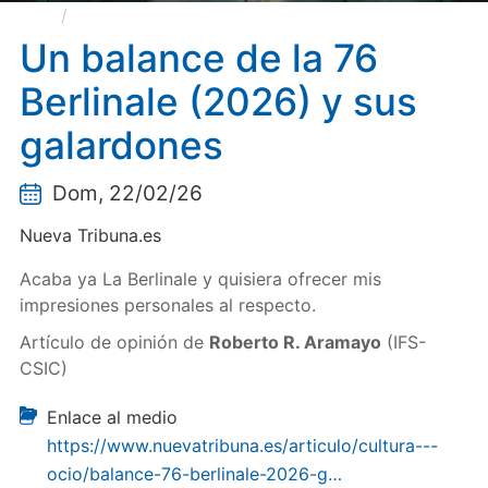
Un balance de la 76 Berlinale (2026) y sus
galardones
Un balance de la 76
Berlinale (2026) y sus
galardones
Dom, 22/02/26
Nueva Tribuna.es
Acaba ya La Berlinale y quisiera ofrecer mis
impresiones personales al respecto.
Artículo de opinión de
Roberto R. Aramayo
(IFS-
CSIC)
Enlace al medio
https://www.nuevatribuna.es/articulo/cultura---
ocio/balance-76-berlinale-2026-g…