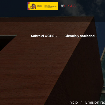
Pasar
al
contenido
principal
Menu
Sobre el CCHS
Ciencia y sociedad
left
cchs
Inicio
Emisión ra