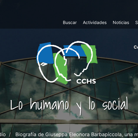
Top
Buscar
Actividades
Noticias
S
Menu
m
C
ri
cc
co
ab
Lo humano y lo social
dio
Biografía de Giuseppa Eleonora Barbapíccola, una mu