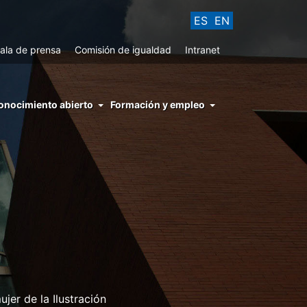
ES
EN
ala de prensa
Comisión de igualdad
Intranet
enu
onocimiento abierto
Formación y empleo
ght
hs
nocimiento
ierto
jer de la Ilustración