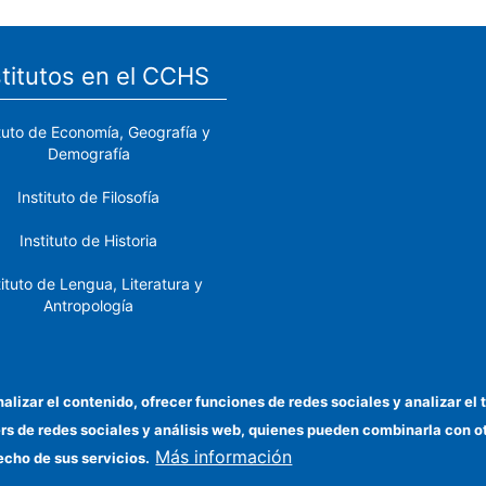
stitutos en el CCHS
ituto de Economía, Geografía y
Demografía
Instituto de Filosofía
Instituto de Historia
tituto de Lengua, Literatura y
Antropología
tituto de Lenguas y Culturas
del Mediterráneo y Oriente
Próximo
nalizar el contenido, ofrecer funciones de redes sociales y analizar 
ers de redes sociales y análisis web, quienes pueden combinarla con 
stituto de Políticas y Bienes
Más información
Públicos
echo de sus servicios.