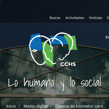
Top
Buscar
Actividades
Noticias
S
Menu
m
C
ri
cc
co
ab
Lo humano y lo social
Inicio
Medio digital
Ciencia de kilómetro cero