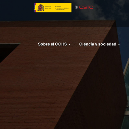
Pasar
al
contenido
principal
Menu
Sobre el CCHS
Ciencia y sociedad
left
cchs