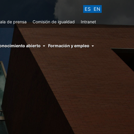
ES
EN
ala de prensa
Comisión de igualdad
Intranet
enu
onocimiento abierto
Formación y empleo
ght
hs
nocimiento
ierto