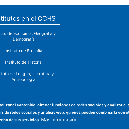
stitutos en el CCHS
ituto de Economía, Geografía y
Demografía
Instituto de Filosofía
Instituto de Historia
tituto de Lengua, Literatura y
Antropología
tituto de Lenguas y Culturas
del Mediterráneo y Oriente
Próximo
nalizar el contenido, ofrecer funciones de redes sociales y analizar 
ers de redes sociales y análisis web, quienes pueden combinarla con 
stituto de Políticas y Bienes
Más información
Públicos
echo de sus servicios.