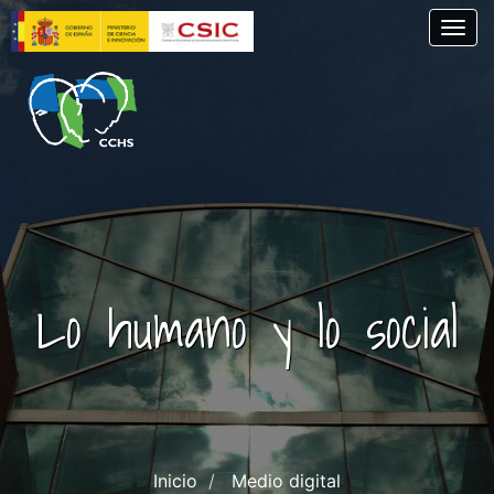
Pasar
Togg
al
contenido
principal
Lo humano y lo social
Inicio
Medio digital