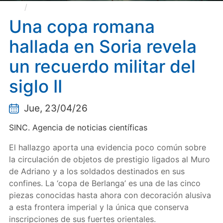
Una copa romana hallada en Soria revela un
recuerdo militar del siglo II
Una copa romana
hallada en Soria revela
un recuerdo militar del
siglo II
Jue, 23/04/26
SINC. Agencia de noticias científicas
El hallazgo aporta una evidencia poco común sobre
la circulación de objetos de prestigio ligados al Muro
de Adriano y a los soldados destinados en sus
confines. La ‘copa de Berlanga’ es una de las cinco
piezas conocidas hasta ahora con decoración alusiva
a esta frontera imperial y la única que conserva
inscripciones de sus fuertes orientales.