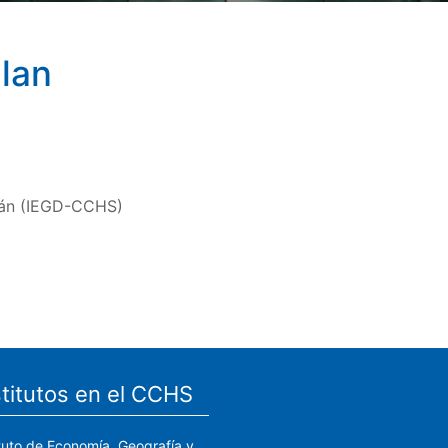
elan
rán (IEGD-CCHS)
stitutos en el CCHS
ituto de Economía, Geografía y