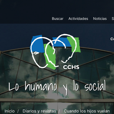
Top
Buscar
Actividades
Noticias
S
Menu
m
C
ri
cc
co
ab
Lo humano y lo social
Inicio
Diarios y revistas
Cuando los hijos vuelan