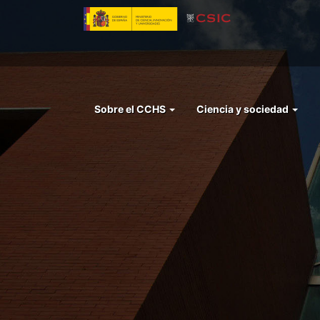
Pasar
al
contenido
principal
Menu
Sobre el CCHS
Ciencia y sociedad
left
cchs