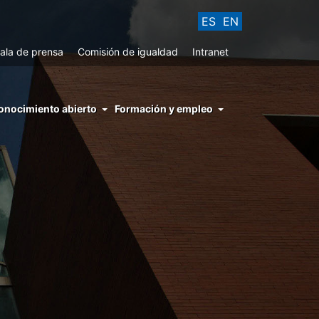
ES
EN
ala de prensa
Comisión de igualdad
Intranet
enu
onocimiento abierto
Formación y empleo
ght
hs
nocimiento
ierto