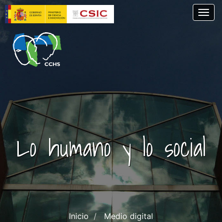
Pasar
Togg
al
contenido
principal
Lo humano y lo social
Inicio
Medio digital