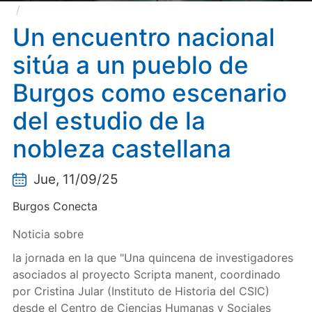
Un encuentro nacional sitúa a un pueblo de Burgos
como escenario del estudio de la nobleza castellana
Un encuentro nacional
sitúa a un pueblo de
Burgos como escenario
del estudio de la
nobleza castellana
Jue, 11/09/25
Burgos Conecta
Noticia sobre
la jornada en la que "Una quincena de investigadores
asociados al proyecto Scripta manent, coordinado
por Cristina Jular (Instituto de Historia del CSIC)
desde el Centro de Ciencias Humanas y Sociales