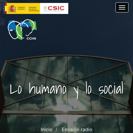
Pasar
Togg
al
contenido
principal
Lo humano y lo social
Inicio
Emisión radio