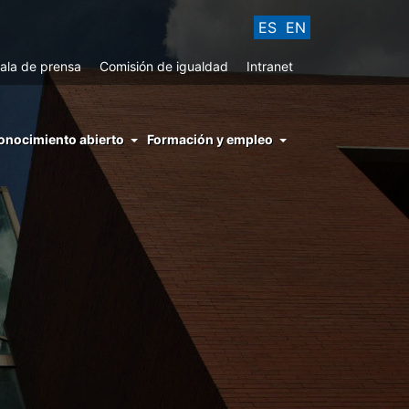
ES
EN
ala de prensa
Comisión de igualdad
Intranet
enu
onocimiento abierto
Formación y empleo
ght
hs
nocimiento
ierto