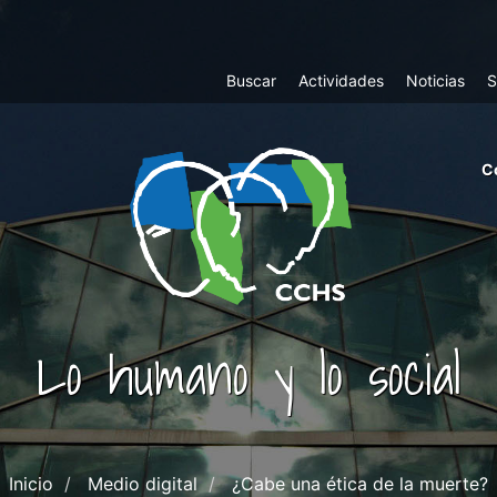
Top
Buscar
Actividades
Noticias
S
Menu
m
C
ri
cc
co
ab
Lo humano y lo social
Inicio
Medio digital
¿Cabe una ética de la muerte?