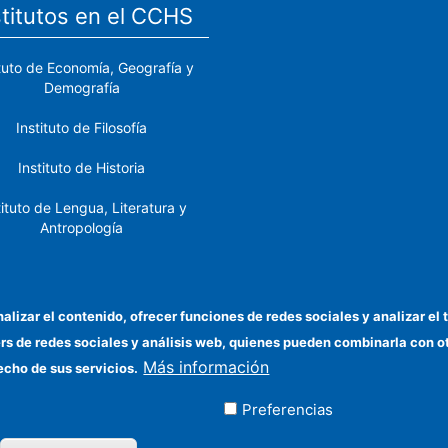
stitutos en el CCHS
ituto de Economía, Geografía y
Demografía
Instituto de Filosofía
Instituto de Historia
tituto de Lengua, Literatura y
Antropología
tituto de Lenguas y Culturas
del Mediterráneo y Oriente
Próximo
nalizar el contenido, ofrecer funciones de redes sociales y analizar 
ers de redes sociales y análisis web, quienes pueden combinarla con 
stituto de Políticas y Bienes
Más información
Públicos
echo de sus servicios.
Preferencias
ados