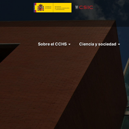
Pasar
al
contenido
principal
Menu
Sobre el CCHS
Ciencia y sociedad
left
cchs