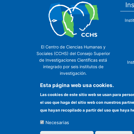
In
Inst
El Centro de Ciencias Humanas y
Sociales (CCHS) del Consejo Superior
de Investigaciones Científicas está
Ins
integrado por seis institutos de
investigación.
Ins
Esta página web usa cookies.
Las cookies de este sitio web se usan para perso
el uso que haga del sitio web con nuestros partn
In
que hayan recopilado a partir del uso que haya h
Necesarias
©Copyright 2026 Todos los derechos reserv