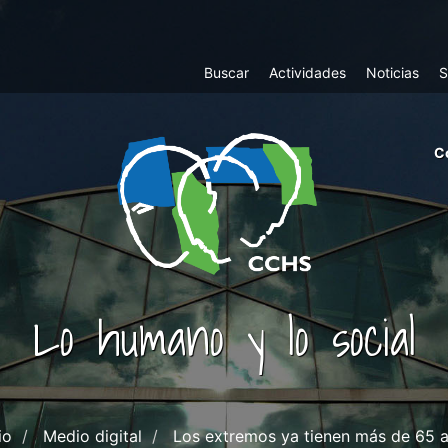
Top
Buscar
Actividades
Noticias
S
Menu
m
C
ri
cc
co
ab
Lo humano y lo social
io
Medio digital
Los extremos ya tienen más de 65 