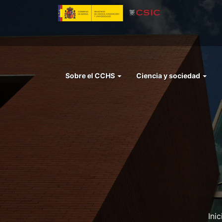
Pasar
al
contenido
principal
Menu
Sobre el CCHS
Ciencia y sociedad
left
cchs
Inic