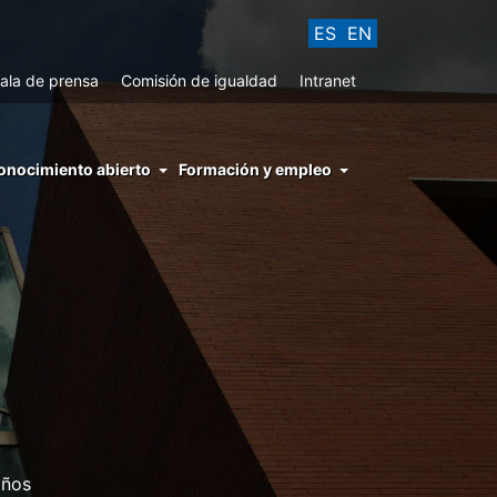
ES
EN
ala de prensa
Comisión de igualdad
Intranet
enu
onocimiento abierto
Formación y empleo
ght
hs
nocimiento
ierto
años