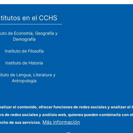
stitutos en el CCHS
ituto de Economía, Geografía y
Demografía
Instituto de Filosofía
Instituto de Historia
tituto de Lengua, Literatura y
Antropología
tituto de Lenguas y Culturas
del Mediterráneo y Oriente
Próximo
nalizar el contenido, ofrecer funciones de redes sociales y analizar 
ers de redes sociales y análisis web, quienes pueden combinarla con 
stituto de Políticas y Bienes
Más información
Públicos
echo de sus servicios.