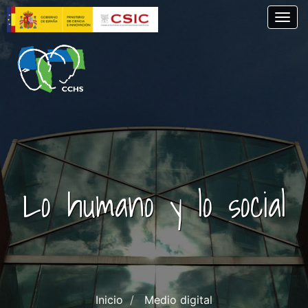
Pasar
Togg
al
contenido
principal
Lo humano y lo social
Inicio
Medio digital