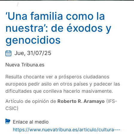
‘Una familia como la nuestra’: de éxodos y
genocidios
‘Una familia como la
nuestra’: de éxodos y
genocidios
Jue, 31/07/25
Nueva Tribuna.es
Resulta chocante ver a prósperos ciudadanos
europeos pedir asilo en otros países y padecer las
dificultades que conlleva hacerlo masivamente.
Artículo de opinión de
Roberto R. Aramayo
(IFS-
CSIC)
Enlace al medio
https://www.nuevatribuna.es/articulo/cultura---