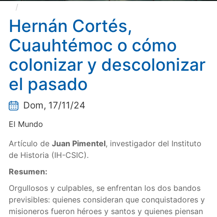
Hernán Cortés, Cuauhtémoc o cómo colonizar y
descolonizar el pasado
Hernán Cortés,
Cuauhtémoc o cómo
colonizar y descolonizar
el pasado
Dom, 17/11/24
El Mundo
Artículo de
Juan Pimentel
, investigador del Instituto
de Historia (IH-CSIC).
Resumen:
Orgullosos y culpables, se enfrentan los dos bandos
previsibles: quienes consideran que conquistadores y
misioneros fueron héroes y santos y quienes piensan