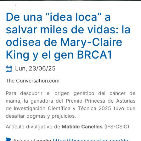
De una “idea loca” a salvar miles de vidas: la
odisea de Mary-Claire King y el gen BRCA1
De una “idea loca” a
salvar miles de vidas: la
odisea de Mary-Claire
King y el gen BRCA1
Lun, 23/06/25
The Conversation.com
Para descubrir el origen genético del cáncer de
mama, la ganadora del Premio Princesa de Asturias
de Investigación Científica y Técnica 2025 tuvo que
desafiar dogmas y prejuicios.
Artículo divulgativo de
Matilde Cañelles
(IFS-CSIC)
Enlace al medio
https://theconversation.com/de-