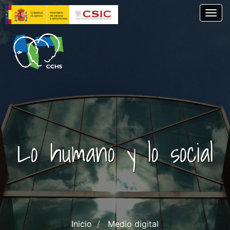
Pasar
Togg
al
contenido
principal
Lo humano y lo social
Inicio
Medio digital