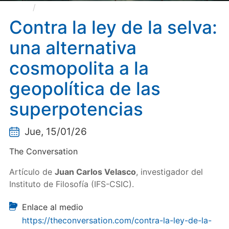
Contra la ley de la selva: una alternativa
cosmopolita a la geopolítica de las superpotencias
Contra la ley de la selva:
una alternativa
cosmopolita a la
geopolítica de las
superpotencias
Jue, 15/01/26
The Conversation
Artículo de
Juan Carlos Velasco
, investigador del
Instituto de Filosofía (IFS-CSIC).
Enlace al medio
https://theconversation.com/contra-la-ley-de-la-