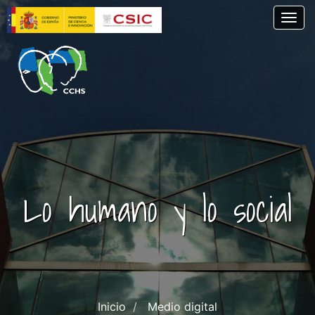
Pasar
Togg
al
contenido
principal
Lo humano y lo social
Inicio
Medio digital