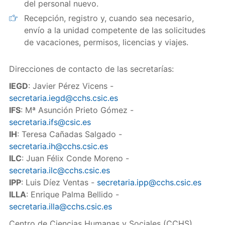
del personal nuevo.
Recepción, registro y, cuando sea necesario,
envío a la unidad competente de las solicitudes
de vacaciones, permisos, licencias y viajes.
Direcciones de contacto de las secretarías:
IEGD
: Javier Pérez Vicens -
secretaria.iegd@cchs.csic.es
IFS
: Mª Asunción Prieto Gómez -
secretaria.ifs@csic.es
IH
: Teresa Cañadas Salgado -
secretaria.ih@cchs.csic.es
ILC
: Juan Félix Conde Moreno -
secretaria.ilc@cchs.csic.es
IPP
: Luis Díez Ventas -
secretaria.ipp@cchs.csic.es
ILLA
: Enrique Palma Bellido -
secretaria.illa@cchs.csic.es
Centro de Ciencias Humanas y Sociales (CCHS)