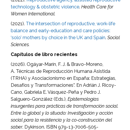
technology & obstetric violence
.
Health Care for
Women International.
(2021).
The intersection of reproductive, work-life
balance and early-education and care policies:
‘solo’ mothers by choice in the UK and Spain
.
Social
Sciences.
Capítulos de libro recientes
(2026).
Ogáyar-Marín, F. J.
&
Bravo-Moreno,
A.
Técnicas de Reproducción Humana Asistida
(TRHA) y Asociacionismo en España: Estrategias,
Desafíos y Transformaciones”. En Adrián J. Ricoy-
Cano, Gabriela E. Vásquez-Peña y Pedro J.
Salguero-González (Eds.),
Epistemologías
insurgentes para prácticas de transformación social.
Entre lo global y lo situado: Investigación y acción
social para la resistencia y la co-construcción del
saber
. Dykinson. ISBN 979-13-7006-505-