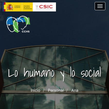
Pasar
Togg
al
contenido
principal
Lo humano y lo social
Inicio
Personal
Ana