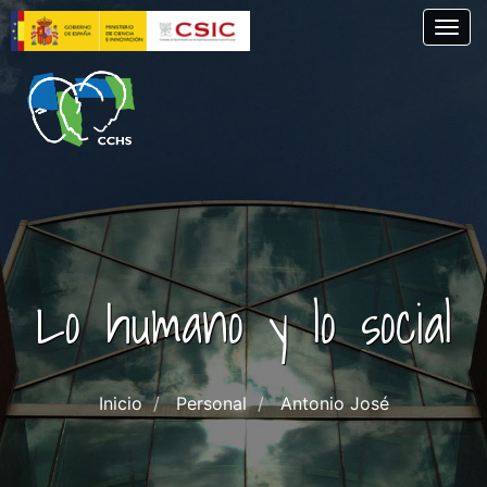
Pasar
Togg
al
contenido
principal
Lo humano y lo social
Inicio
Personal
Antonio José