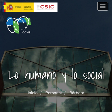
Pasar
Togg
al
contenido
principal
Lo humano y lo social
Inicio
Personal
Bárbara