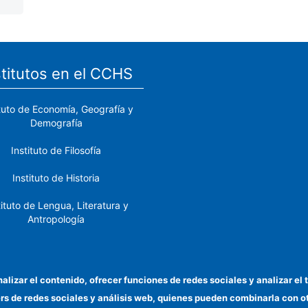
stitutos en el CCHS
ituto de Economía, Geografía y
Demografía
Instituto de Filosofía
Instituto de Historia
tituto de Lengua, Literatura y
Antropología
tituto de Lenguas y Culturas
del Mediterráneo y Oriente
Próximo
nalizar el contenido, ofrecer funciones de redes sociales y analizar 
ers de redes sociales y análisis web, quienes pueden combinarla con 
stituto de Políticas y Bienes