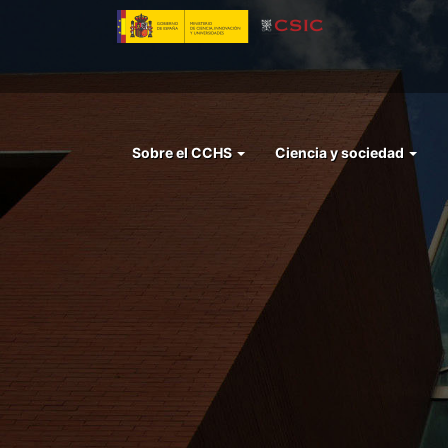
Pasar
al
contenido
principal
Menu
Sobre el CCHS
Ciencia y sociedad
left
cchs