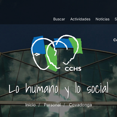
Top
Buscar
Actividades
Noticias
S
Menu
m
C
ri
cc
co
ab
Lo humano y lo social
Inicio
Personal
Covadonga