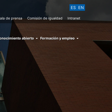
ES
EN
ala de prensa
Comisión de igualdad
Intranet
enu
onocimiento abierto
Formación y empleo
ght
hs
nocimiento
ierto