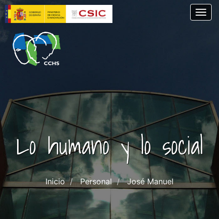
Pasar
Togg
al
contenido
principal
Lo humano y lo social
Inicio
Personal
José Manuel