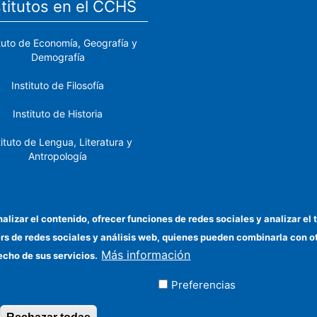
stitutos en el CCHS
ituto de Economía, Geografía y
Demografía
Instituto de Filosofía
Instituto de Historia
tituto de Lengua, Literatura y
Antropología
tituto de Lenguas y Culturas
del Mediterráneo y Oriente
Próximo
nalizar el contenido, ofrecer funciones de redes sociales y analizar 
ers de redes sociales y análisis web, quienes pueden combinarla con 
stituto de Políticas y Bienes
Más información
Públicos
echo de sus servicios.
Preferencias
ados