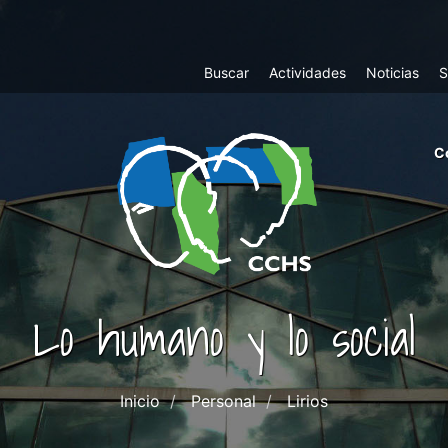
Top
Buscar
Actividades
Noticias
S
Menu
m
C
ri
cc
co
ab
Lo humano y lo social
Inicio
Personal
Lirios