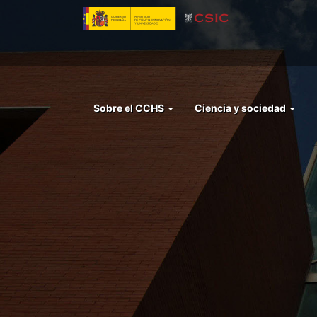
Pasar
al
contenido
principal
Menu
Sobre el CCHS
Ciencia y sociedad
left
cchs