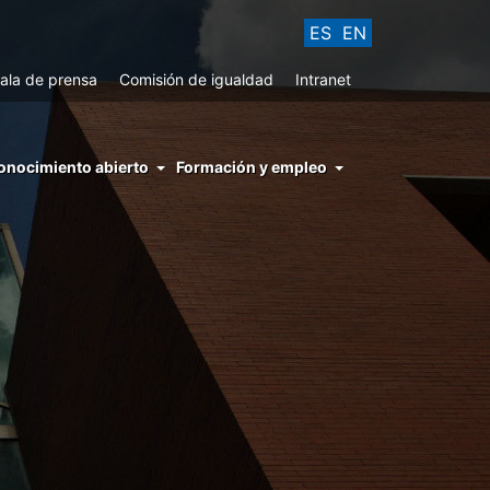
ES
EN
ala de prensa
Comisión de igualdad
Intranet
enu
onocimiento abierto
Formación y empleo
ght
hs
nocimiento
ierto