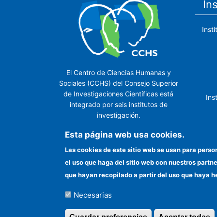
In
Inst
El Centro de Ciencias Humanas y
Sociales (CCHS) del Consejo Superior
de Investigaciones Científicas está
Ins
integrado por seis institutos de
investigación.
Ins
Esta página web usa cookies.
Las cookies de este sitio web se usan para perso
el uso que haga del sitio web con nuestros partn
In
que hayan recopilado a partir del uso que haya h
Necesarias
©Copyright 2026 Todos los derechos reserv