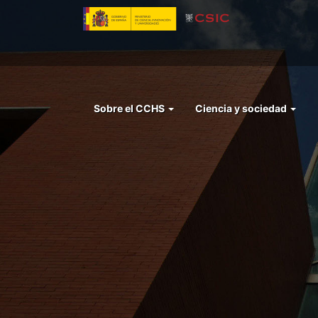
Pasar
al
contenido
principal
Menu
Sobre el CCHS
Ciencia y sociedad
left
cchs