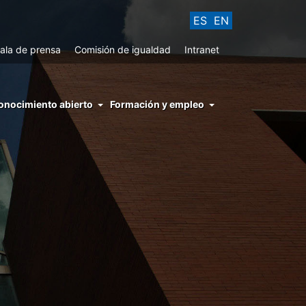
ES
EN
ala de prensa
Comisión de igualdad
Intranet
enu
onocimiento abierto
Formación y empleo
ght
hs
nocimiento
ierto