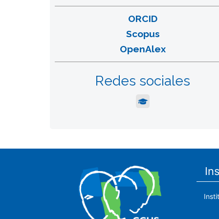
ORCID
Scopus
OpenAlex
Redes sociales
In
Inst