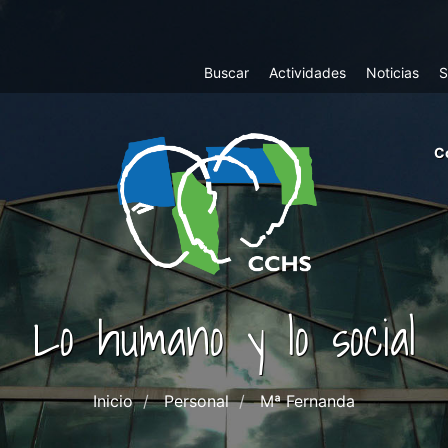
Top
Buscar
Actividades
Noticias
S
Menu
m
C
ri
cc
co
ab
Lo humano y lo social
Inicio
Personal
Mª Fernanda