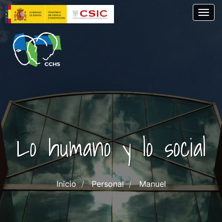
Pasar
Togg
al
contenido
principal
Lo humano y lo social
Inicio
Personal
Manuel