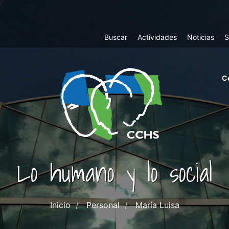
Top
Buscar
Actividades
Noticias
S
Menu
m
C
ri
cc
co
ab
Lo humano y lo social
Inicio
Personal
María Luisa