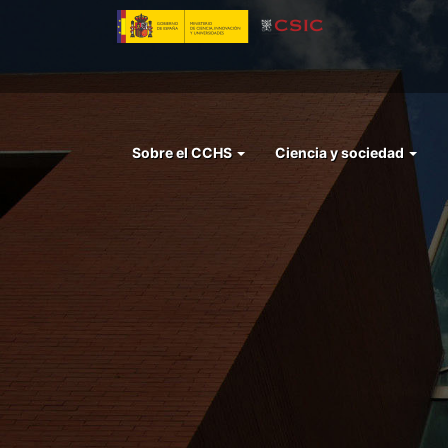
Pasar
al
contenido
principal
Menu
Sobre el CCHS
Ciencia y sociedad
left
cchs