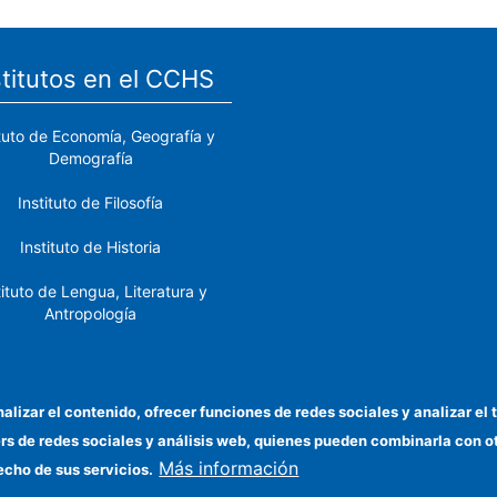
stitutos en el CCHS
ituto de Economía, Geografía y
Demografía
Instituto de Filosofía
Instituto de Historia
tituto de Lengua, Literatura y
Antropología
tituto de Lenguas y Culturas
del Mediterráneo y Oriente
Próximo
nalizar el contenido, ofrecer funciones de redes sociales y analizar 
ers de redes sociales y análisis web, quienes pueden combinarla con 
stituto de Políticas y Bienes
Más información
Públicos
echo de sus servicios.