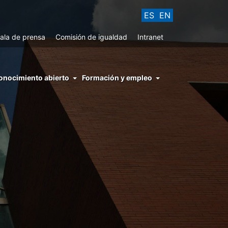
ES
EN
ala de prensa
Comisión de igualdad
Intranet
enu
onocimiento abierto
Formación y empleo
ght
hs
nocimiento
ierto