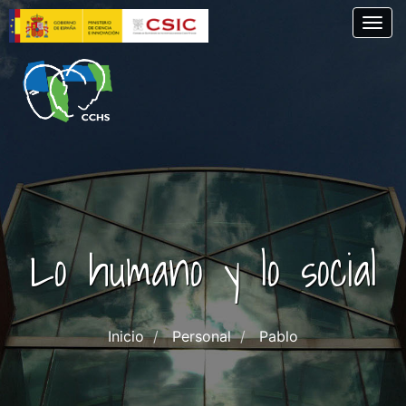
Pasar
Togg
al
contenido
principal
Lo humano y lo social
Inicio
Personal
Pablo