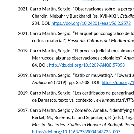
2021. Carro Martín, Sergio. “Observaciones sobre la peregr
Chardin, Niebuhr y Burckhardt (ss. XVII-XIX)”,
Estudio
234.
DOI:
https://doi.org/10.24201/eaa.v56i2.2572
2021. Carro Martín, Sergio. “El arquetipo iconográfico de lo
cultura material”,
Hesperia. Culturas del Mediterrán
2019. Carro Martín, Sergio. “El proceso judicial musulmán 
Marruecos: algunas observaciones coloniales”,
Anaq
84.
DOI:
http://dx.doi.org/10.5209/ANQE.57058
2019. Carro Martín, Sergio. “Katib or muwattiq?: “Toward 
Arabica
66 (2019), pp. 357-38.
DOI:
https://doi.org
2019. Carro Martín, Sergio. “Los certificados de peregrinac
de Damasco: texto vs. contexto”,
e-Humanista/IVITR
2017. Carro Martín, Sergio y Zomeño, Amalia. “Identifying 
Berkel, M., Buskens, L., and Sijpesteijn, P. (eds.),
Lega
Muslim Societies. Studies in Honour of Rudolph Pete
https://doi.org/10.1163/9789004343733_007