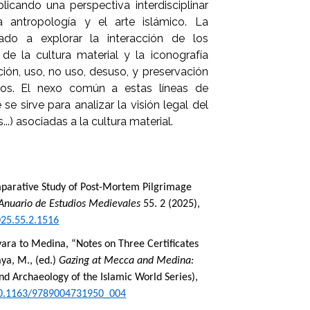
licando una perspectiva interdisciplinar
antropología y el arte islámico. La
vado a explorar la interacción de los
e la cultura material y la iconografía
ión, uso, no uso, desuso, y preservación
tos. El nexo común a estas líneas de
 se sirve para analizar la visión legal del
s...) asociadas a la cultura material.
omparative Study of Post-Mortem Pilgrimage
Anuario de Estudios Medievales
55. 2 (2025),
025.55.2.1516
ara to Medina, “Notes on Three Certificates
ya, M., (ed.)
Gazing at Mecca and Medina:
nd Archaeology of the Islamic World Series),
/10.1163/9789004731950_004