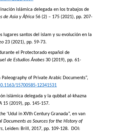
inación islámica delegada en los trabajos de
s de Asia y África
56 (2) – 175 (2021), pp. 207-
s lugares santos del islam y su evolución en la
eo
23 (2021), pp. 59-73.
durante el Protectorado español de
uel de Estudios Árabes
30 (2019), pp. 61-
a Paleography of Private Arabic Documents”,
/10.1163/15700585-12341531
ión islámica delegada y la qubbat al-khazna
A
15 (2019), pp. 145-157.
the 'Udul in XVth Century Granada”, en van
l Documents as Sources for the History of
rs
, Leiden: Brill, 2017, pp. 109-128.
DOI: