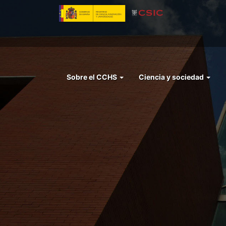
Pasar
al
contenido
principal
Menu
Sobre el CCHS
Ciencia y sociedad
left
cchs