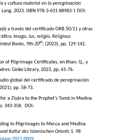
ia y cultura material en la peregrinación
r Lang, 2023. ISBN 978-3-631-88983-1
DOI:
aŷŷ a través del certificado ORB.50/11 y otras
áfico:
Imago, ius, religio. Religious
th
rinted Books, 9th-20
, (2023), pp. 129-142.
on of Pilgrimage Certificates, en Khan, Q., y
ndres: Ginko Library, 2023, pp. 61-76.
tudio global del certificado de peregrinación
2021), pp. 58-73.
e for a Ziyāra to the Prophet’s Tomb in Medina
pp. 343-358.
DOI:
esting to Pilgrimages to Mecca and Medina
 und Kultur des Islamischen Orients
1. 98
/islam-2021-0009