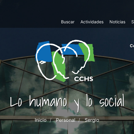
Top
Buscar
Actividades
Noticias
S
Menu
m
C
ri
cc
co
ab
Lo humano y lo social
Inicio
Personal
Sergio