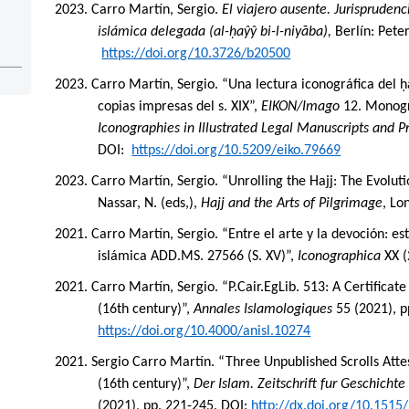
2023. Carro Martín, Sergio.
El viajero ausente. Jurisprudenc
islámica delegada
(al-ḥaŷŷ bi-l-niyāba),
Berlín:
Pete
https://doi.org/10.3726/b20500
2023. Carro Martín, Sergio. “Una lectura iconográfica del ḥ
copias impresas del s. XIX”,
EIKON/Imago
12. Monogr
Iconographies in Illustrated Legal Manuscripts and P
DOI:
https://doi.org/10.5209/eiko.79669
2023. Carro Martín, Sergio. “Unrolling the Hajj: The Evoluti
Nassar, N. (eds,),
Hajj and the Arts of Pilgrimage
, Lo
2021. Carro Martín, Sergio. “Entre el arte y la devoción: es
islámica ADD.MS. 27566 (S. XV)”,
Iconographica
XX (
2021. Carro Martín, Sergio. “P.Cair.EgLib. 513: A Certificat
(16th century)”,
Annales Islamologiques
55 (2021), 
https://doi.org/10.4000/anisl.10274
2021. Sergio Carro Martín. “Three Unpublished Scrolls Att
(16th century)”,
Der Islam. Zeitschrift fur Geschichte
(2021), pp. 221-245.
DOI:
http://dx.doi.org/10.1515