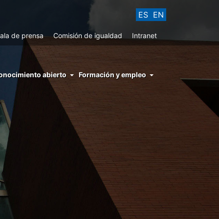
ES
EN
ala de prensa
Comisión de igualdad
Intranet
enu
onocimiento abierto
Formación y empleo
ght
hs
nocimiento
ierto