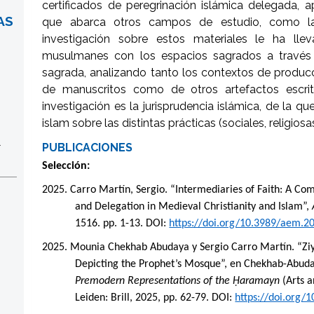
certificados de peregrinación islámica delegada, ap
AS
que abarca otros campos de estudio, como la 
investigación sobre estos materiales le ha lle
musulmanes con los espacios sagrados a través d
sagrada, analizando tanto los contextos de producc
de manuscritos como de otros artefactos escri
investigación es la jurisprudencia islámica, de la que
islam sobre las distintas prácticas (sociales, religiosa
l
PUBLICACIONES
Selección:
2025. Carro Martín, Sergio. “Intermediaries of Faith: A C
and Delegation in Medieval Christianity and Islam”,
1516. pp. 1-13.
DOI:
https://doi.org/10.3989/aem.2
2025. Mounia Chekhab Abudaya y Sergio Carro Martín. “Ziy
Depicting the Prophet’s Mosque”, en Chekhab-Abuda
Premodern Representations of the Ḥaramayn
(Arts a
Leiden: Brill, 2025, pp. 62-79.
DOI:
https://doi.org