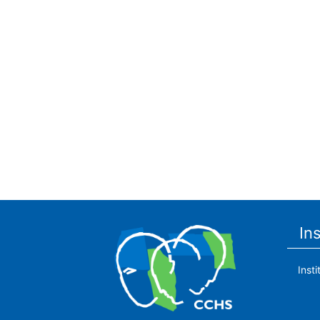
In
Inst