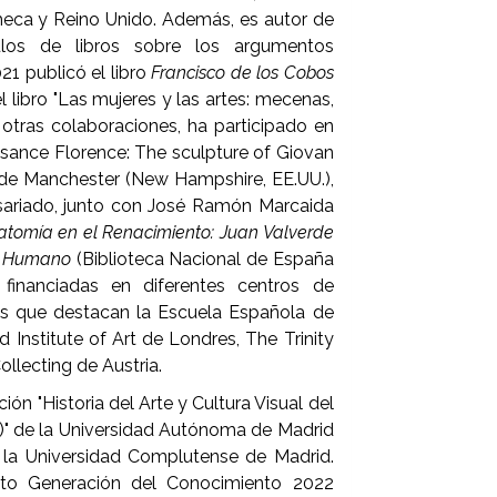
a Checa y Reino Unido. Además, es autor de
tulos de libros sobre los argumentos
21 publicó el libro
Francisco de los Cobos
 libro "Las mujeres y las artes: mecenas,
e otras colaboraciones, ha participado en
issance Florence: The sculpture of Giovan
 de Manchester (New Hampshire, EE.UU.),
sariado, junto con José Ramón Marcaida
atomía en el Renacimiento: Juan Valverde
po Humano
(Biblioteca Nacional de España
financiadas en diferentes centros de
los que destacan la Escuela Española de
Institute of Art de Londres, The Trinity
ollecting de Austria.
n "Historia del Arte y Cultura Visual del
OS)" de la Universidad Autónoma de Madrid
e la Universidad Complutense de Madrid.
ecto Generación del Conocimiento 2022