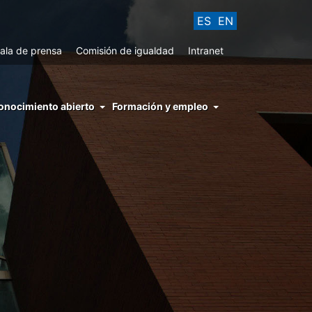
ES
EN
ala de prensa
Comisión de igualdad
Intranet
enu
onocimiento abierto
Formación y empleo
ght
hs
nocimiento
ierto