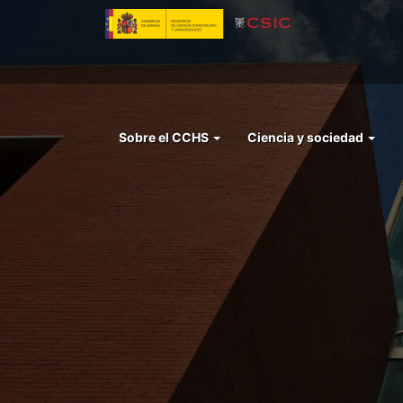
Pasar
al
contenido
principal
Menu
Sobre el CCHS
Ciencia y sociedad
left
cchs