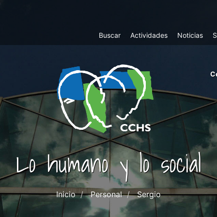
Top
Buscar
Actividades
Noticias
S
Menu
m
C
ri
cc
co
ab
Lo humano y lo social
Inicio
Personal
Sergio