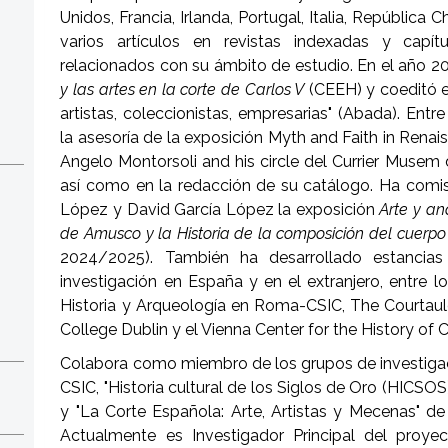
Unidos, Francia, Irlanda, Portugal, Italia, Repúblic
varios artículos en revistas indexadas y capí
relacionados con su ámbito de estudio. En el año 20
y las artes en la corte de Carlos V
(CEEH) y coeditó el
artistas, coleccionistas, empresarias" (Abada). Entr
la asesoría de la exposición Myth and Faith in Rena
Angelo Montorsoli and his circle del Currier Musem
así como en la redacción de su catálogo. Ha comi
López y David García López la exposición
Arte y an
de Amusco y la Historia de la composición del cuer
2024/2025). También ha desarrollado estancias 
investigación en España y en el extranjero, entre 
Historia y Arqueología en Roma-CSIC, The Courtauld 
College Dublin y el Vienna Center for the History of C
Colabora como miembro de los grupos de investigació
CSIC, "Historia cultural de los Siglos de Oro (HICS
y "La Corte Española: Arte, Artistas y Mecenas" d
Actualmente es Investigador Principal del proy