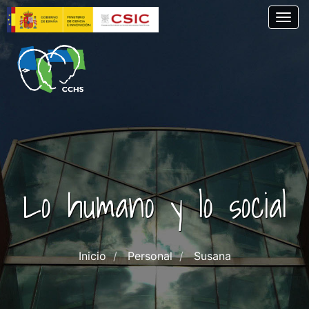
Pasar
Togg
al
contenido
principal
Lo humano y lo social
Inicio
Personal
Susana