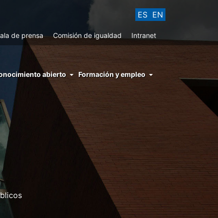
ES
EN
ala de prensa
Comisión de igualdad
Intranet
enu
onocimiento abierto
Formación y empleo
ght
hs
nocimiento
ierto
blicos