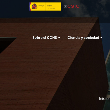
Pasar
al
contenido
principal
Menu
Sobre el CCHS
Ciencia y sociedad
left
cchs
Inicio