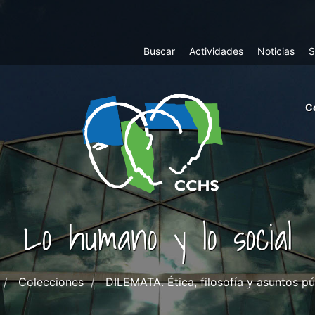
Top
Buscar
Actividades
Noticias
S
Menu
m
C
ri
cc
co
ab
Lo humano y lo social
Colecciones
DILEMATA. Ética, filosofía y asuntos pú