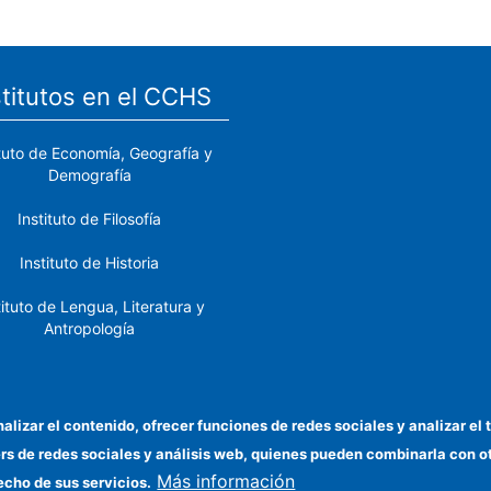
stitutos en el CCHS
ituto de Economía, Geografía y
Demografía
Instituto de Filosofía
Instituto de Historia
tituto de Lengua, Literatura y
Antropología
tituto de Lenguas y Culturas
del Mediterráneo y Oriente
Próximo
nalizar el contenido, ofrecer funciones de redes sociales y analizar 
ers de redes sociales y análisis web, quienes pueden combinarla con 
stituto de Políticas y Bienes
Más información
Públicos
echo de sus servicios.