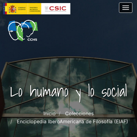
Pasar
Togg
al
contenido
principal
Lo humano y lo social
Inicio
Colecciones
Enciclopedia IberoAmericana de Filosofía (EIAF)