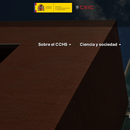
Pasar
al
contenido
principal
Menu
Sobre el CCHS
Ciencia y sociedad
left
cchs