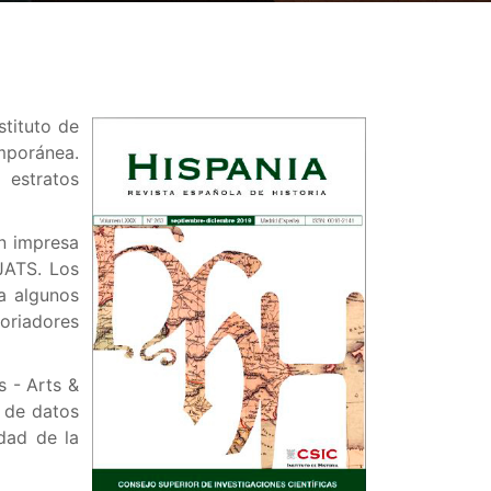
stituto de
mporánea.
 estratos
n impresa
JATS. Los
a algunos
oriadores
s - Arts &
 de datos
idad de la