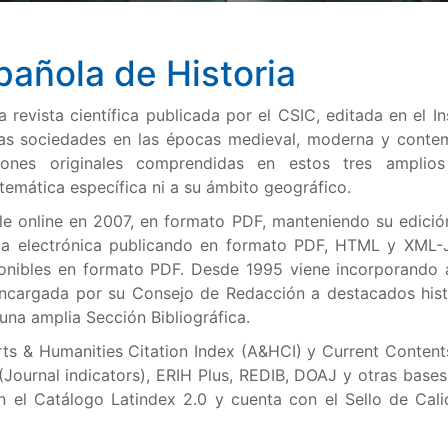
pañola de Historia
a revista científica publicada por el CSIC, editada en el In
 las sociedades en las épocas medieval, moderna y conte
iones originales comprendidas en estos tres amplios
 temática específica ni a su ámbito geográfico.
le online en 2007, en formato PDF, manteniendo su edició
sta electrónica publicando en formato PDF, HTML y XML-
ponibles en formato PDF. Desde 1995 viene incorporando 
ncargada por su Consejo de Redacción a destacados hist
na amplia Sección Bibliográfica.
rts & Humanities Citation Index (A&HCI) y Current Content
ournal indicators), ERIH Plus, REDIB, DOAJ y otras bases
 en el Catálogo Latindex 2.0 y cuenta con el Sello de Cal