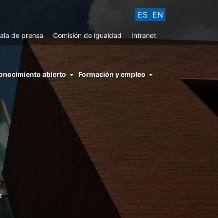
ES
EN
ala de prensa
Comisión de igualdad
Intranet
enu
onocimiento abierto
Formación y empleo
ght
hs
nocimiento
ierto
a