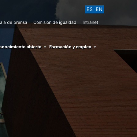
ES
EN
ala de prensa
Comisión de igualdad
Intranet
enu
onocimiento abierto
Formación y empleo
ght
hs
nocimiento
ierto