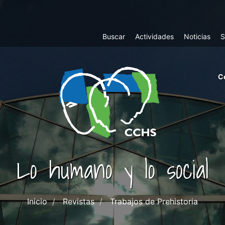
Top
Buscar
Actividades
Noticias
S
Menu
m
C
ri
cc
co
ab
Lo humano y lo social
Inicio
Revistas
Trabajos de Prehistoria