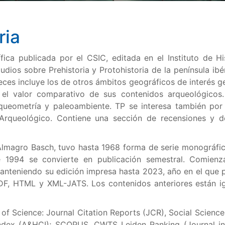
ria
ífica publicada por el CSIC, editada en el Instituto de Hi
dios sobre Prehistoria y Protohistoria de la península ibé
eces incluye los de otros ámbitos geográficos de interés g
el valor comparativo de sus contenidos arqueológicos
queometría y paleoambiente. TP se interesa también por
Arqueológico. Contiene una sección de recensiones y d
Almagro Basch, tuvo hasta 1968 forma de serie monográfic
e 1994 se convierte en publicación semestral. Comienz
manteniendo su edición impresa hasta 2023, año en el que 
PDF, HTML y XML-JATS. Los contenidos anteriores están i
of Science: Journal Citation Reports (JCR), Social Science
Index (A&HCI); SCOPUS, CWTS Leiden Ranking (Journal ind