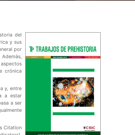
storia del
rica y sus
eneral por
. Además,
 aspectos
e crónica
a y, entre
a a estar
pasa a ser
gualmente
s Citation
icators),