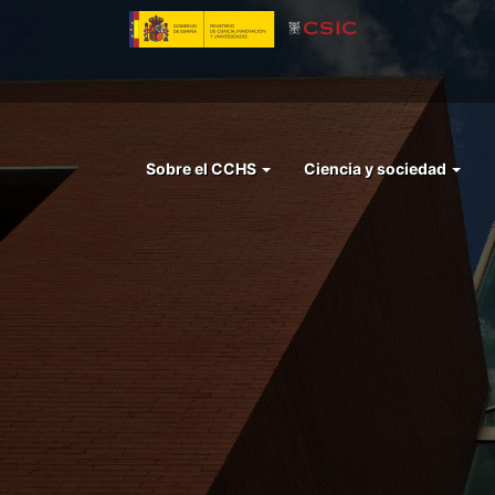
Pasar
al
contenido
principal
Menu
Sobre el CCHS
Ciencia y sociedad
left
cchs