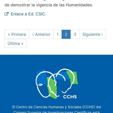
de demostrar la vigencia de las Humanidades.
Enlace a Ed. CSIC
Paginación
Primera
« Primera
Página
‹ Anterior
Page
1
Página
2
Page
3
Siguiente
Siguiente ›
página
anterior
actual
página
Última
Última »
página
El Centro de Ciencias Humanas y Sociales (CCHS) del
Consejo Superior de Investigaciones Científicas está