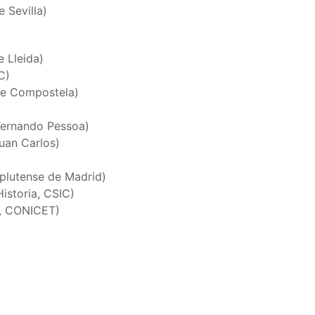
 Sevilla)
e Lleida)
C)
de Compostela)
Fernando Pessoa)
uan Carlos)
lutense de Madrid)
Historia, CSIC)
s, CONICET)