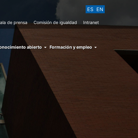
ES
EN
ala de prensa
Comisión de igualdad
Intranet
enu
onocimiento abierto
Formación y empleo
ght
hs
nocimiento
ierto