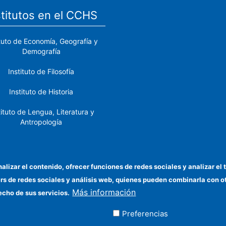
stitutos en el CCHS
ituto de Economía, Geografía y
Demografía
Instituto de Filosofía
Instituto de Historia
tituto de Lengua, Literatura y
Antropología
tituto de Lenguas y Culturas
del Mediterráneo y Oriente
Próximo
nalizar el contenido, ofrecer funciones de redes sociales y analizar 
ers de redes sociales y análisis web, quienes pueden combinarla con 
stituto de Políticas y Bienes
Más información
Públicos
echo de sus servicios.
Preferencias