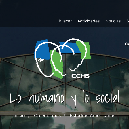
Top
Buscar
Actividades
Noticias
S
Menu
m
C
ri
cc
co
ab
Lo humano y lo social
Inicio
Colecciones
Estudios Americanos