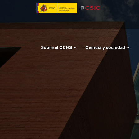
Pasar
al
contenido
principal
Menu
Sobre el CCHS
Ciencia y sociedad
left
cchs