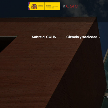
Pasar
al
contenido
principal
Menu
Sobre el CCHS
Ciencia y sociedad
left
cchs
Inic