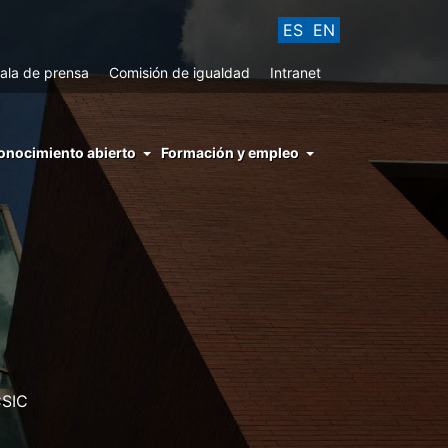
ES
EN
ala de prensa
Comisión de igualdad
Intranet
enu
onocimiento abierto
Formación y empleo
ght
hs
nocimiento
ierto
CSIC