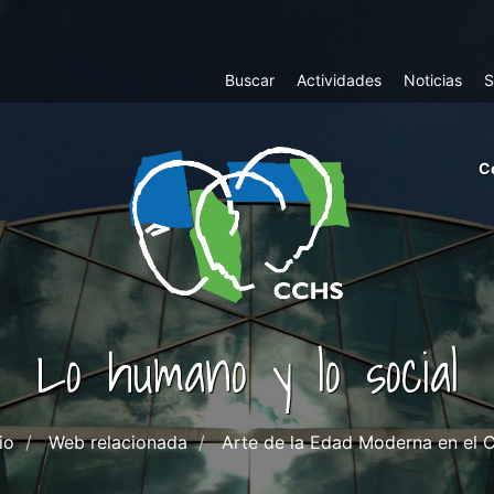
Top
Buscar
Actividades
Noticias
S
Menu
m
C
ri
cc
co
ab
Lo humano y lo social
io
Web relacionada
Arte de la Edad Moderna en el 