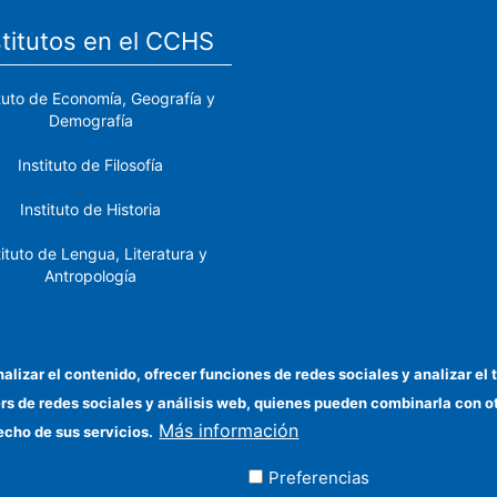
stitutos en el CCHS
ituto de Economía, Geografía y
Demografía
Instituto de Filosofía
Instituto de Historia
tituto de Lengua, Literatura y
Antropología
tituto de Lenguas y Culturas
del Mediterráneo y Oriente
Próximo
nalizar el contenido, ofrecer funciones de redes sociales y analizar 
ers de redes sociales y análisis web, quienes pueden combinarla con 
stituto de Políticas y Bienes
Más información
Públicos
echo de sus servicios.
Preferencias