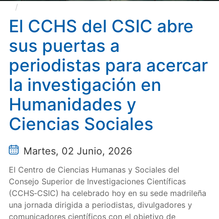
El CCHS del CSIC abre sus puertas a periodistas
para acercar la investigación en Humanidades y
El CCHS del CSIC abre
Ciencias Sociales
sus puertas a
periodistas para acercar
la investigación en
Humanidades y
Ciencias Sociales
Martes, 02 Junio, 2026
El Centro de Ciencias Humanas y Sociales del
Consejo Superior de Investigaciones Científicas
(CCHS‑CSIC) ha celebrado hoy en su sede madrileña
una jornada dirigida a periodistas, divulgadores y
comunicadores científicos con el objetivo de