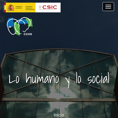
Pasar
Togg
al
contenido
principal
Lo humano y lo social
Inicio