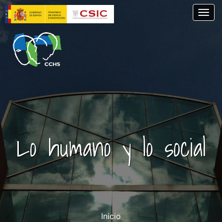
Pasar
Togg
al
contenido
principal
Lo humano y lo social
Inicio