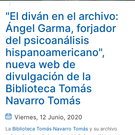
"El diván en el archivo: Ángel Garma, forjador del
psicoanálisis hispanoamericano", nueva web de
"El diván en el archivo:
divulgación de la Biblioteca Tomás Navarro Tomás
Ángel Garma, forjador
del psicoanálisis
hispanoamericano",
nueva web de
divulgación de la
Biblioteca Tomás
Navarro Tomás
Viernes, 12 Junio, 2020
La
Biblioteca Tomás Navarro Tomás
y su archivo