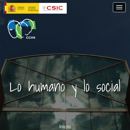
Pasar
Togg
al
contenido
principal
Lo humano y lo social
Inicio