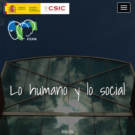
Pasar
Togg
al
contenido
principal
Lo humano y lo social
Inicio