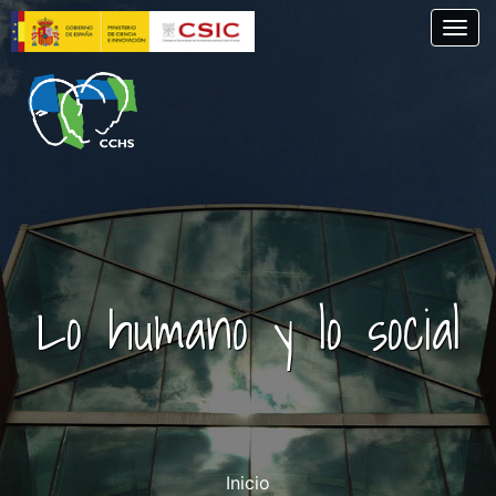
Pasar
Togg
al
contenido
principal
Lo humano y lo social
Inicio