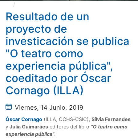
Resultado de un proyecto de investicación se
publica "O teatro como experiencia pública",
Resultado de un
coeditado por Óscar Cornago (ILLA)
proyecto de
investicación se publica
"O teatro como
experiencia pública",
coeditado por Óscar
Cornago (ILLA)
Viernes, 14 Junio, 2019
Óscar Cornago
(ILLA, CCHS-CSIC),
Sílvia Fernandes
y
Julia Guimarães
editores del libro
"O teatro como
experiencia pública"
.