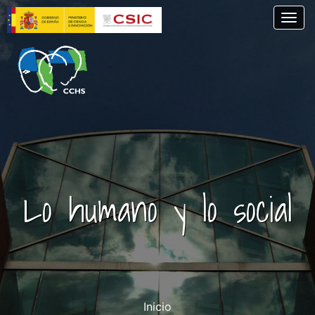
Pasar
Togg
al
contenido
principal
Lo humano y lo social
Inicio