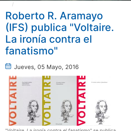
Roberto R. Aramayo (IFS) publica "Voltaire. La
ironía contra el fanatismo"
Roberto R. Aramayo
(IFS) publica "Voltaire.
La ironía contra el
fanatismo"
Jueves, 05 Mayo, 2016
"
Voltaire. La ironía contra el fanatismo
" se publica